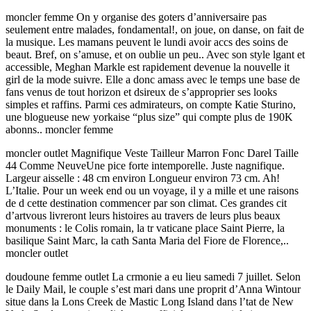
moncler femme On y organise des goters d’anniversaire pas
seulement entre malades, fondamental!, on joue, on danse, on fait de
la musique. Les mamans peuvent le lundi avoir accs des soins de
beaut. Bref, on s’amuse, et on oublie un peu.. Avec son style lgant et
accessible, Meghan Markle est rapidement devenue la nouvelle it
girl de la mode suivre. Elle a donc amass avec le temps une base de
fans venus de tout horizon et dsireux de s’approprier ses looks
simples et raffins. Parmi ces admirateurs, on compte Katie Sturino,
une blogueuse new yorkaise “plus size” qui compte plus de 190K
abonns.. moncler femme
moncler outlet Magnifique Veste Tailleur Marron Fonc Darel Taille
44 Comme NeuveUne pice forte intemporelle. Juste nagnifique.
Largeur aisselle : 48 cm environ Longueur environ 73 cm. Ah!
L’Italie. Pour un week end ou un voyage, il y a mille et une raisons
de d cette destination commencer par son climat. Ces grandes cit
d’artvous livreront leurs histoires au travers de leurs plus beaux
monuments : le Colis romain, la tr vaticane place Saint Pierre, la
basilique Saint Marc, la cath Santa Maria del Fiore de Florence,..
moncler outlet
doudoune femme outlet La crmonie a eu lieu samedi 7 juillet. Selon
le Daily Mail, le couple s’est mari dans une proprit d’Anna Wintour
situe dans la Lons Creek de Mastic Long Island dans l’tat de New