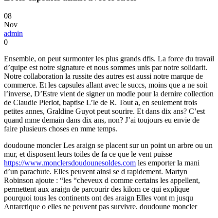
08
Nov
admin
0
Ensemble, on peut surmonter les plus grands dfis. La force du travail
d’quipe est notre signature et nous sommes unis par notre solidarit.
Notre collaboration la russite des autres est aussi notre marque de
commerce. Et les capsules allant avec le succs, moins que a ne soit
l’inverse, D’Estre vient de signer un modle pour la dernire collection
de Claudie Pierlot, baptise L’le de R. Tout a, en seulement trois
petites annes, Graldine Guyot peut sourire. Et dans dix ans? C’est
quand mme demain dans dix ans, non? J’ai toujours eu envie de
faire plusieurs choses en mme temps.
doudoune moncler Les araign se placent sur un point un arbre ou un
mur, et disposent leurs toiles de fa ce que le vent puisse
https://www.monclersdoudounesoldes.com
les emporter la mani
d’un parachute. Elles peuvent ainsi se d rapidement. Martyn
Robinson ajoute : “les “cheveux d comme certains les appellent,
permettent aux araign de parcourir des kilom ce qui explique
pourquoi tous les continents ont des araign Elles vont m jusqu
Antarctique o elles ne peuvent pas survivre. doudoune moncler