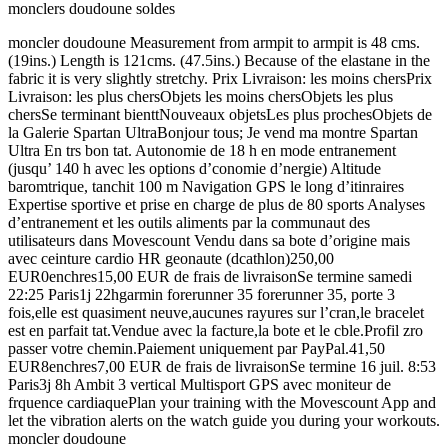
monclers doudoune soldes
moncler doudoune Measurement from armpit to armpit is 48 cms.
(19ins.) Length is 121cms. (47.5ins.) Because of the elastane in the
fabric it is very slightly stretchy. Prix Livraison: les moins chersPrix
Livraison: les plus chersObjets les moins chersObjets les plus
chersSe terminant bienttNouveaux objetsLes plus prochesObjets de
la Galerie Spartan UltraBonjour tous; Je vend ma montre Spartan
Ultra En trs bon tat. Autonomie de 18 h en mode entranement
(jusqu’ 140 h avec les options d’conomie d’nergie) Altitude
baromtrique, tanchit 100 m Navigation GPS le long d’itinraires
Expertise sportive et prise en charge de plus de 80 sports Analyses
d’entranement et les outils aliments par la communaut des
utilisateurs dans Movescount Vendu dans sa bote d’origine mais
avec ceinture cardio HR geonaute (dcathlon)250,00
EUR0enchres15,00 EUR de frais de livraisonSe termine samedi
22:25 Paris1j 22hgarmin forerunner 35 forerunner 35, porte 3
fois,elle est quasiment neuve,aucunes rayures sur l’cran,le bracelet
est en parfait tat.Vendue avec la facture,la bote et le cble.Profil zro
passer votre chemin.Paiement uniquement par PayPal.41,50
EUR8enchres7,00 EUR de frais de livraisonSe termine 16 juil. 8:53
Paris3j 8h Ambit 3 vertical Multisport GPS avec moniteur de
frquence cardiaquePlan your training with the Movescount App and
let the vibration alerts on the watch guide you during your workouts.
moncler doudoune