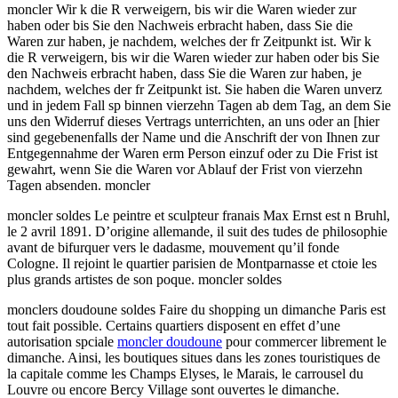
moncler Wir k die R verweigern, bis wir die Waren wieder zur
haben oder bis Sie den Nachweis erbracht haben, dass Sie die
Waren zur haben, je nachdem, welches der fr Zeitpunkt ist. Wir k
die R verweigern, bis wir die Waren wieder zur haben oder bis Sie
den Nachweis erbracht haben, dass Sie die Waren zur haben, je
nachdem, welches der fr Zeitpunkt ist. Sie haben die Waren unverz
und in jedem Fall sp binnen vierzehn Tagen ab dem Tag, an dem Sie
uns den Widerruf dieses Vertrags unterrichten, an uns oder an [hier
sind gegebenenfalls der Name und die Anschrift der von Ihnen zur
Entgegennahme der Waren erm Person einzuf oder zu Die Frist ist
gewahrt, wenn Sie die Waren vor Ablauf der Frist von vierzehn
Tagen absenden. moncler
moncler soldes Le peintre et sculpteur franais Max Ernst est n Bruhl,
le 2 avril 1891. D’origine allemande, il suit des tudes de philosophie
avant de bifurquer vers le dadasme, mouvement qu’il fonde
Cologne. Il rejoint le quartier parisien de Montparnasse et ctoie les
plus grands artistes de son poque. moncler soldes
monclers doudoune soldes Faire du shopping un dimanche Paris est
tout fait possible. Certains quartiers disposent en effet d’une
autorisation spciale
moncler doudoune
pour commercer librement le
dimanche. Ainsi, les boutiques situes dans les zones touristiques de
la capitale comme les Champs Elyses, le Marais, le carrousel du
Louvre ou encore Bercy Village sont ouvertes le dimanche.