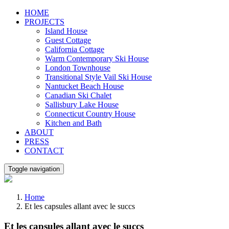
Skip
HOME
to
PROJECTS
content
Island House
Guest Cottage
California Cottage
Warm Contemporary Ski House
London Townhouse
Transitional Style Vail Ski House
Nantucket Beach House
Canadian Ski Chalet
Sallisbury Lake House
Connecticut Country House
Kitchen and Bath
ABOUT
PRESS
CONTACT
Toggle navigation
Home
Et les capsules allant avec le succs
Et les capsules allant avec le succs